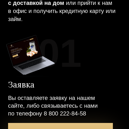
СНОВА?
У нас работают только
квалифицированные
специалисты
с высшим
образованием, что
гарантирует
высокий сервис и
безопасность
Мы предоставляем услуги
для вас
абсолютно
бесплатно
, за вас платят
наши партнеры!
Мы
работаем только с
проверенными российскими
финансовыми
организациями
и находим
лучшее предложение
для
вас!