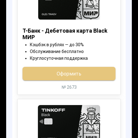
по телефону, наши менеджеры
выдадут
Вам займ или кредитную карту
сразу
после одобрения.
Даже если в вашем городе нет филиала
подходящего банка, вы сможете
получить финансовый продукт
с доставкой на дом
или прийти к нам
в офис и получить кредитную карту или
займ.
01
Заявка
Вы оставляете заявку на нашем
сайте, либо связываетесь с нами
по телефону
8 800 222-84-58