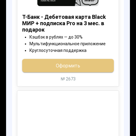
ЗАПОЛНИТЬ АНКЕТУ
02
Решение
Мы оформляем все данные,
связываемся с нашими партнерами,
банкам и микрокредитными
организациями
03
Документы