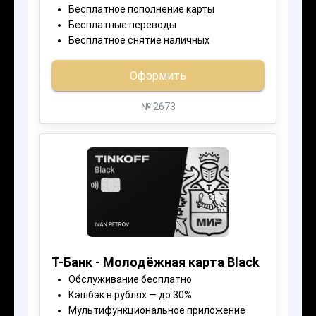
УСЛОВИЯ И ЛИМИТЫ
ПОЛУЧЕНИЯ КРЕДИТА
Условия, ставки, сроки получения кредитных
карт, необходимые документы зависят от вида
кредитной карты и банка. Получая от вас заявку,
мы направляем её нашим партнерам, банкам и
МКК, и выбираем для вас лучшие условия.
После одобрения карты и вашего согласия,
мы готовим все документы, и после вы можете
забрать деньги в офисе или брокер доставит
её вам домой абсолютно бесплатно.
Моментальные ответы от банков
и микрофинансовых организаций! Вам
не обязательно посещать отделение и тратить
время на ожидание. Просто оставьте заявку!